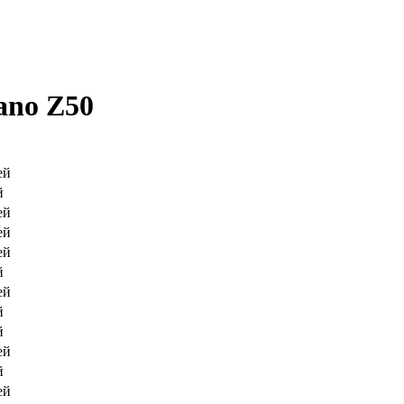
ano Z50
ей
й
ей
ей
ей
й
ей
й
й
ей
й
ей