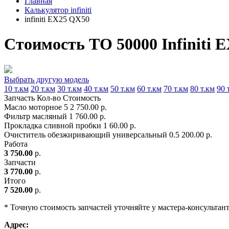
Главная
Калькулятор infiniti
infiniti EX25 QX50
Стоимость ТО 50000 Infiniti 
Выбрать другую модель
10 т.км
20 т.км
30 т.км
40 т.км
50 т.км
60 т.км
70 т.км
80 т.км
90 
Запчасть
Кол-во
Стоимость
Масло моторное
5
2 750.00 р.
Фильтр масляный
1
760.00 р.
Прокладка сливной пробки
1
60.00 р.
Очиститель обезжиривающий универсальный
0.5
200.00 р.
Работа
3 750.00
р.
Запчасти
3 770.00
р.
Итого
7 520.00
р.
* Точную стоимость запчастей уточняйте у мастера-консультан
Адрес: