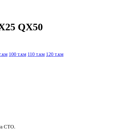
EX25 QX50
т.км
100 т.км
110 т.км
120 т.км
та СТО.