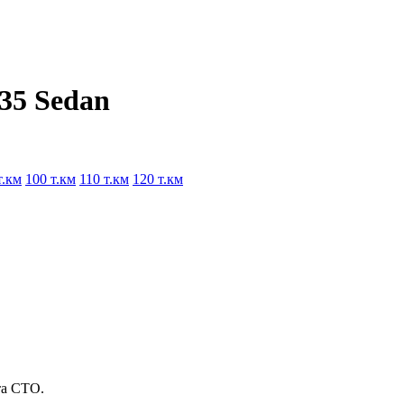
G35 Sedan
т.км
100 т.км
110 т.км
120 т.км
та СТО.