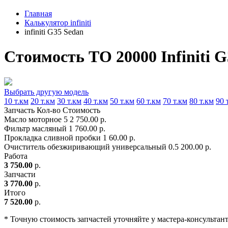
Главная
Калькулятор infiniti
infiniti G35 Sedan
Стоимость ТО 20000 Infiniti 
Выбрать другую модель
10 т.км
20 т.км
30 т.км
40 т.км
50 т.км
60 т.км
70 т.км
80 т.км
90 
Запчасть
Кол-во
Стоимость
Масло моторное
5
2 750.00 р.
Фильтр масляный
1
760.00 р.
Прокладка сливной пробки
1
60.00 р.
Очиститель обезжиривающий универсальный
0.5
200.00 р.
Работа
3 750.00
р.
Запчасти
3 770.00
р.
Итого
7 520.00
р.
* Точную стоимость запчастей уточняйте у мастера-консультан