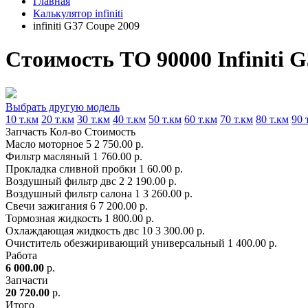
Главная
Калькулятор infiniti
infiniti G37 Coupe 2009
Стоимость ТО 90000 Infiniti 
Выбрать другую модель
10 т.км
20 т.км
30 т.км
40 т.км
50 т.км
60 т.км
70 т.км
80 т.км
90 
Запчасть
Кол-во
Стоимость
Масло моторное
5
2 750.00 р.
Фильтр масляный
1
760.00 р.
Прокладка сливной пробки
1
60.00 р.
Воздушный фильтр двс
2
2 190.00 р.
Воздушный фильтр салона
1
3 260.00 р.
Свечи зажигания
6
7 200.00 р.
Тормозная жидкость
1
800.00 р.
Охлаждающая жидкость двс
10
3 300.00 р.
Очиститель обезжиривающий универсальный
1
400.00 р.
Работа
6 000.00
р.
Запчасти
20 720.00
р.
Итого