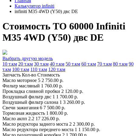
Главная
Калькулятор infiniti
infiniti M35 4WD (Y50) двс DE
Стоимость ТО 60000 Infiniti
M35 4WD (Y50) двс DE
Выбрать другую модель
10 т.км
20 т.км
30 т.км
40 т.км
50 т.км
60 т.км
70 т.км
80 т.км
90
т.км
100 т.км
110 т.км
120 т.км
Запчасть
Кол-во
Стоимость
Масло моторное
5
2 750.00 р.
Фильтр масляный
1
760.00 р.
Прокладка сливной пробки
2
120.00 р.
Воздушный фильтр двс
1
1 700.00 р.
Воздушный фильтр салона
1
3 260.00 р.
Свечи зажигания
6
7 500.00 р.
Тормозная жидкость
1
800.00 р.
Масло акпп
2.2
17 226.00 р.
Масло редуктора заднего моста
2
2 300.00 р.
Масло редуктора переднего моста
1
1 150.00 р.
Масло раздаточной коробки
2
1 700.00 р.