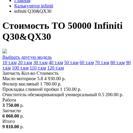
Главная
Калькулятор infiniti
infiniti Q30&QX30
Стоимость ТО 50000 Infiniti
Q30&QX30
Выбрать другую модель
10 т.км
20 т.км
30 т.км
40 т.км
50 т.км
60 т.км
70 т.км
80 т.км
90
т.км
100 т.км
110 т.км
120 т.км
Запчасть
Кол-во
Стоимость
Масло моторное
5.8
4 930.00 р.
Фильтр масляный
1
780.00 р.
Прокладка сливной пробки
1
150.00 р.
Очиститель обезжиривающий универсальный
0.5
200.00 р.
Работа
3 750.00
р.
Запчасти
6 060.00
р.
Итого
9 810.00
р.