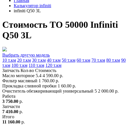
Главная
Калькулятор infiniti
infiniti Q50 3L
Стоимость ТО 50000 Infiniti
Q50 3L
Выбрать другую модель
10 т.км
20 т.км
30 т.км
40 т.км
50 т.км
60 т.км
70 т.км
80 т.км
90
т.км
100 т.км
110 т.км
120 т.км
Запчасть
Кол-во
Стоимость
Масло моторное
5.4
4 590.00 р.
Фильтр масляный
1
760.00 р.
Прокладка сливной пробки
1
60.00 р.
Очиститель обезжиривающий универсальный
5
2 000.00 р.
Работа
3 750.00
р.
Запчасти
7 410.00
р.
Итого
11 160.00
р.