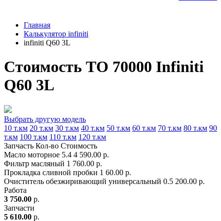
Главная
Калькулятор infiniti
infiniti Q60 3L
Стоимость ТО 70000 Infiniti
Q60 3L
Выбрать другую модель
10 т.км
20 т.км
30 т.км
40 т.км
50 т.км
60 т.км
70 т.км
80 т.км
90
т.км
100 т.км
110 т.км
120 т.км
Запчасть
Кол-во
Стоимость
Масло моторное
5.4
4 590.00 р.
Фильтр масляный
1
760.00 р.
Прокладка сливной пробки
1
60.00 р.
Очиститель обезжиривающий универсальный
0.5
200.00 р.
Работа
3 750.00
р.
Запчасти
5 610.00
р.