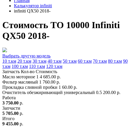
Главная
Калькулятор infiniti
infiniti QX50 2018-
Стоимость ТО 10000 Infiniti
QX50 2018-
Выбрать другую модель
10 т.км
20 т.км
30 т.км
40 т.км
50 т.км
60 т.км
70 т.км
80 т.км
90
т.км
100 т.км
110 т.км
120 т.км
Запчасть
Кол-во
Стоимость
Масло моторное
1
4 685.00 р.
Фильтр масляный
1
760.00 р.
Прокладка сливной пробки
1
60.00 р.
Очиститель обезжиривающий универсальный
0.5
200.00 р.
Работа
3 750.00
р.
Запчасти
5 705.00
р.
Итого
9 455.00
р.