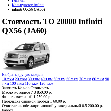
Главная
Калькулятор infiniti
infiniti QX56 (JA60)
Стоимость ТО 20000 Infiniti
QX56 (JA60)
Выбрать другую модель
10 т.км
20 т.км
30 т.км
40 т.км
50 т.км
60 т.км
70 т.км
80 т.км
90
т.км
100 т.км
110 т.км
120 т.км
Запчасть
Кол-во
Стоимость
Масло моторное
7
3 850.00 р.
Фильтр масляный
1
750.00 р.
Прокладка сливной пробки
1
60.00 р.
Очиститель обезжиривающий универсальный
0.5
200.00 р.
Работа