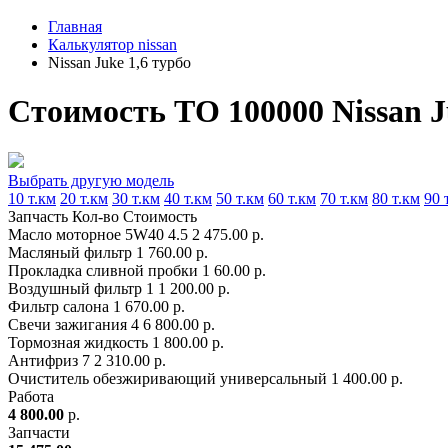
Главная
Калькулятор nissan
Nissan Juke 1,6 турбо
Стоимость ТО 100000 Nissan J
Выбрать другую модель
10 т.км
20 т.км
30 т.км
40 т.км
50 т.км
60 т.км
70 т.км
80 т.км
90 
Запчасть
Кол-во
Стоимость
Масло моторное 5W40
4.5
2 475.00 р.
Масляный фильтр
1
760.00 р.
Прокладка сливной пробки
1
60.00 р.
Воздушный фильтр
1
1 200.00 р.
Фильтр салона
1
670.00 р.
Свечи зажигания
4
6 800.00 р.
Тормозная жидкость
1
800.00 р.
Антифриз
7
2 310.00 р.
Очиститель обезжиривающий универсальный
1
400.00 р.
Работа
4 800.00
р.
Запчасти