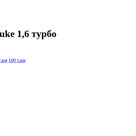
uke 1,6 турбо
т.км
100 т.км