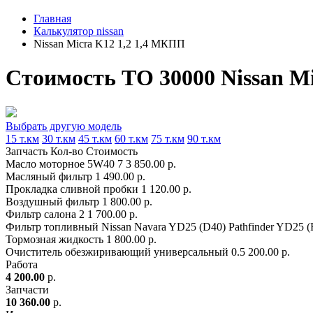
Главная
Калькулятор nissan
Nissan Micra K12 1,2 1,4 МКПП
Стоимость ТО 30000 Nissan M
Выбрать другую модель
15 т.км
30 т.км
45 т.км
60 т.км
75 т.км
90 т.км
Запчасть
Кол-во
Стоимость
Масло моторное 5W40
7
3 850.00 р.
Масляный фильтр
1
490.00 р.
Прокладка сливной пробки
1
120.00 р.
Воздушный фильтр
1
800.00 р.
Фильтр салона
2
1 700.00 р.
Фильтр топливный Nissan Navara YD25 (D40) Pathfinder YD25 (
Тормозная жидкость
1
800.00 р.
Очиститель обезжиривающий универсальный
0.5
200.00 р.
Работа
4 200.00
р.
Запчасти
10 360.00
р.