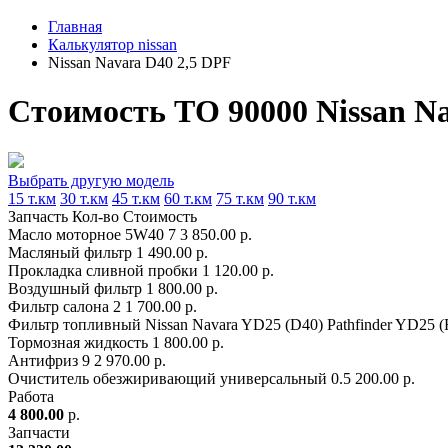
Главная
Калькулятор nissan
Nissan Navara D40 2,5 DPF
Стоимость ТО 90000 Nissan Na
Выбрать другую модель
15 т.км
30 т.км
45 т.км
60 т.км
75 т.км
90 т.км
Запчасть
Кол-во
Стоимость
Масло моторное 5W40
7
3 850.00 р.
Масляный фильтр
1
490.00 р.
Прокладка сливной пробки
1
120.00 р.
Воздушный фильтр
1
800.00 р.
Фильтр салона
2
1 700.00 р.
Фильтр топливный Nissan Navara YD25 (D40) Pathfinder YD25 (
Тормозная жидкость
1
800.00 р.
Антифриз
9
2 970.00 р.
Очиститель обезжиривающий универсальный
0.5
200.00 р.
Работа
4 800.00
р.
Запчасти