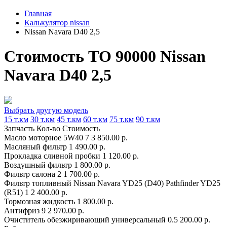
Главная
Калькулятор nissan
Nissan Navara D40 2,5
Стоимость ТО 90000 Nissan
Navara D40 2,5
Выбрать другую модель
15 т.км
30 т.км
45 т.км
60 т.км
75 т.км
90 т.км
Запчасть
Кол-во
Стоимость
Масло моторное 5W40
7
3 850.00 р.
Масляный фильтр
1
490.00 р.
Прокладка сливной пробки
1
120.00 р.
Воздушный фильтр
1
800.00 р.
Фильтр салона
2
1 700.00 р.
Фильтр топливный Nissan Navara YD25 (D40) Pathfinder YD25
(R51)
1
2 400.00 р.
Тормозная жидкость
1
800.00 р.
Антифриз
9
2 970.00 р.
Очиститель обезжиривающий универсальный
0.5
200.00 р.