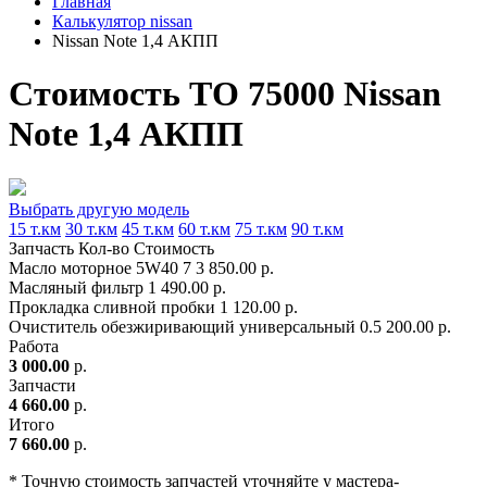
Главная
Калькулятор nissan
Nissan Note 1,4 АКПП
Стоимость ТО 75000 Nissan
Note 1,4 АКПП
Выбрать другую модель
15 т.км
30 т.км
45 т.км
60 т.км
75 т.км
90 т.км
Запчасть
Кол-во
Стоимость
Масло моторное 5W40
7
3 850.00 р.
Масляный фильтр
1
490.00 р.
Прокладка сливной пробки
1
120.00 р.
Очиститель обезжиривающий универсальный
0.5
200.00 р.
Работа
3 000.00
р.
Запчасти
4 660.00
р.
Итого
7 660.00
р.
* Точную стоимость запчастей уточняйте у мастера-