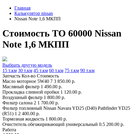
Главная
Калькулятор nissan
Nissan Note 1,6 МКПП
Стоимость ТО 60000 Nissan
Note 1,6 МКПП
Выбрать другую модель
15 т.км
30 т.км
45 т.км
60 т.км
75 т.км
90 т.км
Запчасть
Кол-во
Стоимость
Масло моторное 5W40
7
3 850.00 р.
Масляный фильтр
1
490.00 р.
Прокладка сливной пробки
1
120.00 р.
Воздушный фильтр
1
800.00 р.
Фильтр салона
2
1 700.00 р.
Фильтр топливный Nissan Navara YD25 (D40) Pathfinder YD25
(R51)
1
2 400.00 р.
Тормозная жидкость
1
800.00 р.
Очиститель обезжиривающий универсальный
0.5
200.00 р.
Работа