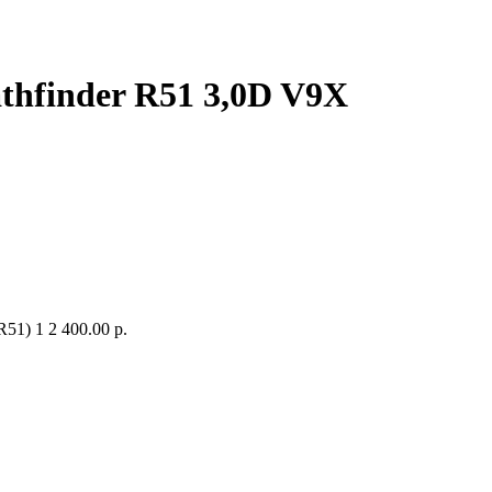
thfinder R51 3,0D V9X
R51)
1
2 400.00 р.