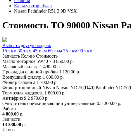
Главная
Калькулятор nissan
Nissan Pathfinder R51 3,0D V9X
Стоимость ТО 90000 Nissan Pa
Выбрать другую модель
15 т.км
30 т.км
45 т.км
60 т.км
75 т.км
90 т.км
Запчасть
Кол-во
Стоимость
Масло моторное 5W40
7
3 850.00 р.
Масляный фильтр
1
490.00 р.
Прокладка сливной пробки
1
120.00 р.
Воздушный фильтр
1
800.00 р.
Фильтр салона
2
1 700.00 р.
Фильтр топливный Nissan Navara YD25 (D40) Pathfinder YD25 (
Тормозная жидкость
1
800.00 р.
Антифриз
9
2 970.00 р.
Очиститель обезжиривающий универсальный
0.5
200.00 р.
Работа
4 800.00
р.
Запчасти
13 330.00
р.
Итого