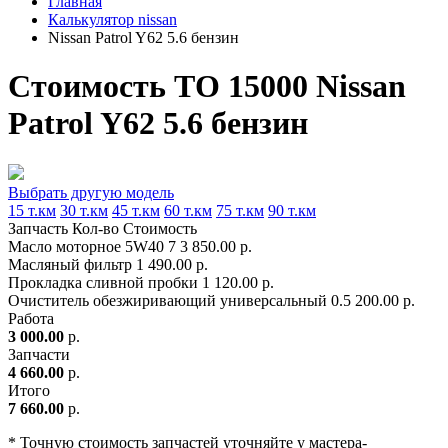
Главная
Калькулятор nissan
Nissan Patrol Y62 5.6 бензин
Стоимость ТО 15000 Nissan
Patrol Y62 5.6 бензин
Выбрать другую модель
15 т.км
30 т.км
45 т.км
60 т.км
75 т.км
90 т.км
Запчасть
Кол-во
Стоимость
Масло моторное 5W40
7
3 850.00 р.
Масляный фильтр
1
490.00 р.
Прокладка сливной пробки
1
120.00 р.
Очиститель обезжиривающий универсальный
0.5
200.00 р.
Работа
3 000.00
р.
Запчасти
4 660.00
р.
Итого
7 660.00
р.
* Точную стоимость запчастей уточняйте у мастера-