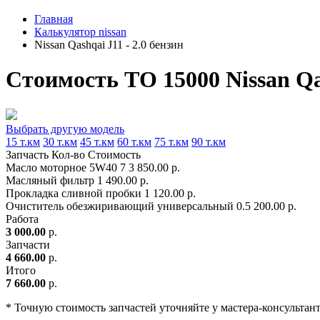
Главная
Калькулятор nissan
Nissan Qashqai J11 - 2.0 бензин
Стоимость ТО 15000 Nissan Qas
Выбрать другую модель
15 т.км
30 т.км
45 т.км
60 т.км
75 т.км
90 т.км
Запчасть
Кол-во
Стоимость
Масло моторное 5W40
7
3 850.00 р.
Масляный фильтр
1
490.00 р.
Прокладка сливной пробки
1
120.00 р.
Очиститель обезжиривающий универсальный
0.5
200.00 р.
Работа
3 000.00
р.
Запчасти
4 660.00
р.
Итого
7 660.00
р.
* Точную стоимость запчастей уточняйте у мастера-консультан