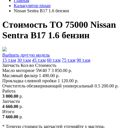
Главная
Калькулятор nissan
Nissan Sentra B17 1.6 бензин
Стоимость ТО 75000 Nissan
Sentra B17 1.6 бензин
Выбрать другую модель
15 т.км
30 т.км
45 т.км
60 т.км
75 т.км
90 т.км
Запчасть
Кол-во
Стоимость
Масло моторное 5W40
7
3 850.00 р.
Масляный фильтр
1
490.00 р.
Прокладка сливной пробки
1
120.00 р.
Очиститель обезжиривающий универсальный
0.5
200.00 р.
Работа
3 000.00
р.
Запчасти
4 660.00
р.
Итого
7 660.00
р.
* Точную стоимость запчастей уточняйте у мастера-