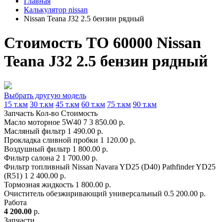
Главная
Калькулятор nissan
Nissan Teana J32 2.5 бензин рядный
Стоимость ТО 60000 Nissan
Teana J32 2.5 бензин рядный
Выбрать другую модель
15 т.км
30 т.км
45 т.км
60 т.км
75 т.км
90 т.км
Запчасть
Кол-во
Стоимость
Масло моторное 5W40
7
3 850.00 р.
Масляный фильтр
1
490.00 р.
Прокладка сливной пробки
1
120.00 р.
Воздушный фильтр
1
800.00 р.
Фильтр салона
2
1 700.00 р.
Фильтр топливный Nissan Navara YD25 (D40) Pathfinder YD25
(R51)
1
2 400.00 р.
Тормозная жидкость
1
800.00 р.
Очиститель обезжиривающий универсальный
0.5
200.00 р.
Работа
4 200.00
р.
Запчасти