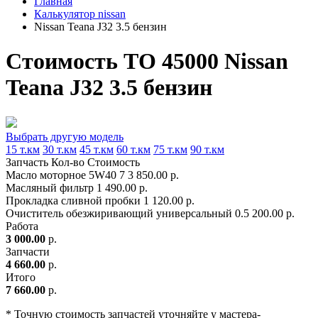
Главная
Калькулятор nissan
Nissan Teana J32 3.5 бензин
Стоимость ТО 45000 Nissan
Teana J32 3.5 бензин
Выбрать другую модель
15 т.км
30 т.км
45 т.км
60 т.км
75 т.км
90 т.км
Запчасть
Кол-во
Стоимость
Масло моторное 5W40
7
3 850.00 р.
Масляный фильтр
1
490.00 р.
Прокладка сливной пробки
1
120.00 р.
Очиститель обезжиривающий универсальный
0.5
200.00 р.
Работа
3 000.00
р.
Запчасти
4 660.00
р.
Итого
7 660.00
р.
* Точную стоимость запчастей уточняйте у мастера-