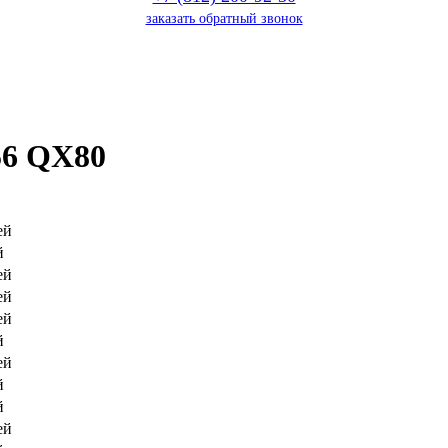
заказать обратный звонок
56 QX80
ей
й
ей
ей
ей
й
ей
й
й
ей