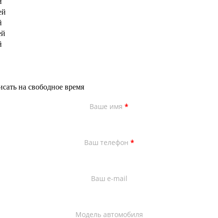
й
ей
й
ей
й
исать на свободное время
Ваше имя
*
Ваш телефон
*
Ваш e-mail
Модель автомобиля