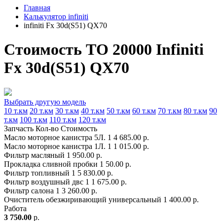
Главная
Калькулятор infiniti
infiniti Fx 30d(S51) QX70
Стоимость ТО 20000 Infiniti
Fx 30d(S51) QX70
Выбрать другую модель
10 т.км
20 т.км
30 т.км
40 т.км
50 т.км
60 т.км
70 т.км
80 т.км
90
т.км
100 т.км
110 т.км
120 т.км
Запчасть
Кол-во
Стоимость
Масло моторное канистра 5Л.
1
4 685.00 р.
Масло моторное канистра 1Л.
1
1 015.00 р.
Фильтр масляный
1
950.00 р.
Прокладка сливной пробки
1
50.00 р.
Фильтр топливный
1
5 830.00 р.
Фильтр воздушный двс
1
1 675.00 р.
Фильтр салона
1
3 260.00 р.
Очиститель обезжиривающий универсальный
1
400.00 р.
Работа
3 750.00
р.