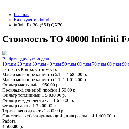
Главная
Калькулятор infiniti
infiniti Fx 30d(S51) QX70
Стоимость ТО 40000 Infiniti F
Выбрать другую модель
10 т.км
20 т.км
30 т.км
40 т.км
50 т.км
60 т.км
70 т.км
80 т.км
90 
Запчасть
Кол-во
Стоимость
Масло моторное канистра 5Л.
1
4 685.00 р.
Масло моторное канистра 1Л.
1
1 015.00 р.
Фильтр масляный
1
950.00 р.
Прокладка сливной пробки
1
50.00 р.
Фильтр топливный
1
5 830.00 р.
Фильтр воздушный двс
1
1 675.00 р.
Фильтр салона
1
3 260.00 р.
Тормозная жидкость
1
800.00 р.
Очиститель обезжиривающий универсальный
1
400.00 р.
Работа
4 500.00
р.