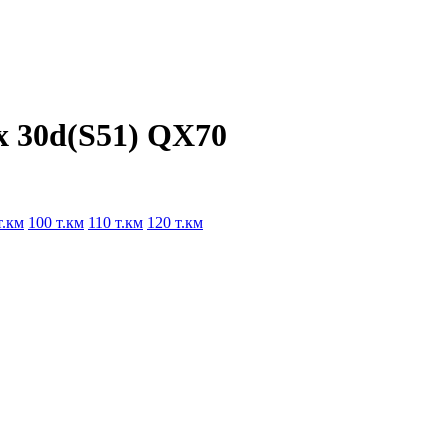
x 30d(S51) QX70
т.км
100 т.км
110 т.км
120 т.км