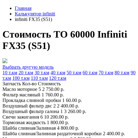
Главная
Калькулятор infiniti
infiniti FX35 (S51)
Стоимость ТО 60000 Infiniti
FX35 (S51)
Выбрать другую модель
10 т.км
20 т.км
30 т.км
40 т.км
50 т.км
60 т.км
70 т.км
80 т.км
90
т.км
100 т.км
110 т.км
120 т.км
Запчасть
Кол-во
Стоимость
Масло моторное
5
2 750.00 р.
Фильтр масляный
1
760.00 р.
Прокладка сливной пробки
1
60.00 р.
Воздушный фильтр двс
2
2 400.00 р.
Воздушный фильтр салона
1
3 260.00 р.
Свечи зажигания
6
10 200.00 р.
Тормозная жидкость
1
800.00 р.
Шайба сливная/Заливная
4
800.00 р.
Шайба сливная/Заливная раздаточной коробки
2
400.00 р.