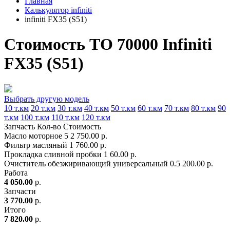
Главная
Калькулятор infiniti
infiniti FX35 (S51)
Стоимость ТО 70000 Infiniti
FX35 (S51)
Выбрать другую модель
10 т.км
20 т.км
30 т.км
40 т.км
50 т.км
60 т.км
70 т.км
80 т.км
90
т.км
100 т.км
110 т.км
120 т.км
Запчасть
Кол-во
Стоимость
Масло моторное
5
2 750.00 р.
Фильтр масляный
1
760.00 р.
Прокладка сливной пробки
1
60.00 р.
Очиститель обезжиривающий универсальный
0.5
200.00 р.
Работа
4 050.00
р.
Запчасти
3 770.00
р.
Итого
7 820.00
р.