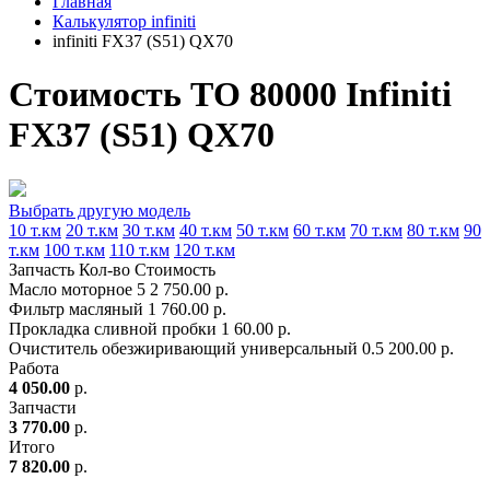
Главная
Калькулятор infiniti
infiniti FX37 (S51) QX70
Стоимость ТО 80000 Infiniti
FX37 (S51) QX70
Выбрать другую модель
10 т.км
20 т.км
30 т.км
40 т.км
50 т.км
60 т.км
70 т.км
80 т.км
90
т.км
100 т.км
110 т.км
120 т.км
Запчасть
Кол-во
Стоимость
Масло моторное
5
2 750.00 р.
Фильтр масляный
1
760.00 р.
Прокладка сливной пробки
1
60.00 р.
Очиститель обезжиривающий универсальный
0.5
200.00 р.
Работа
4 050.00
р.
Запчасти
3 770.00
р.
Итого
7 820.00
р.