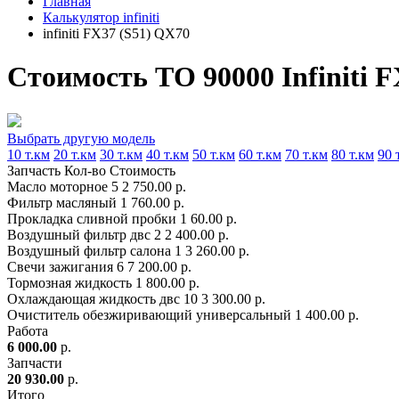
Главная
Калькулятор infiniti
infiniti FX37 (S51) QX70
Стоимость ТО 90000 Infiniti 
Выбрать другую модель
10 т.км
20 т.км
30 т.км
40 т.км
50 т.км
60 т.км
70 т.км
80 т.км
90 
Запчасть
Кол-во
Стоимость
Масло моторное
5
2 750.00 р.
Фильтр масляный
1
760.00 р.
Прокладка сливной пробки
1
60.00 р.
Воздушный фильтр двс
2
2 400.00 р.
Воздушный фильтр салона
1
3 260.00 р.
Свечи зажигания
6
7 200.00 р.
Тормозная жидкость
1
800.00 р.
Охлаждающая жидкость двс
10
3 300.00 р.
Очиститель обезжиривающий универсальный
1
400.00 р.
Работа
6 000.00
р.
Запчасти
20 930.00
р.
Итого