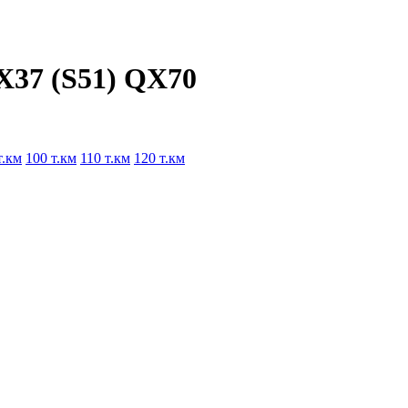
FX37 (S51) QX70
т.км
100 т.км
110 т.км
120 т.км