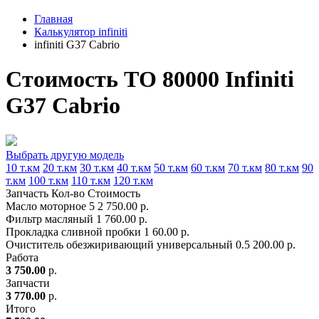
Главная
Калькулятор infiniti
infiniti G37 Cabrio
Стоимость ТО 80000 Infiniti
G37 Cabrio
Выбрать другую модель
10 т.км
20 т.км
30 т.км
40 т.км
50 т.км
60 т.км
70 т.км
80 т.км
90
т.км
100 т.км
110 т.км
120 т.км
Запчасть
Кол-во
Стоимость
Масло моторное
5
2 750.00 р.
Фильтр масляный
1
760.00 р.
Прокладка сливной пробки
1
60.00 р.
Очиститель обезжиривающий универсальный
0.5
200.00 р.
Работа
3 750.00
р.
Запчасти
3 770.00
р.
Итого