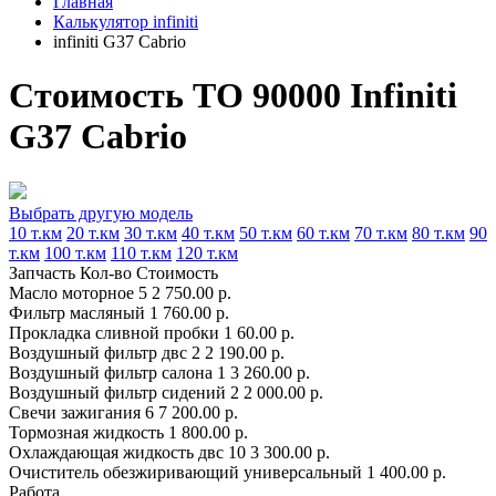
Главная
Калькулятор infiniti
infiniti G37 Cabrio
Стоимость ТО 90000 Infiniti
G37 Cabrio
Выбрать другую модель
10 т.км
20 т.км
30 т.км
40 т.км
50 т.км
60 т.км
70 т.км
80 т.км
90
т.км
100 т.км
110 т.км
120 т.км
Запчасть
Кол-во
Стоимость
Масло моторное
5
2 750.00 р.
Фильтр масляный
1
760.00 р.
Прокладка сливной пробки
1
60.00 р.
Воздушный фильтр двс
2
2 190.00 р.
Воздушный фильтр салона
1
3 260.00 р.
Воздушный фильтр сидений
2
2 000.00 р.
Свечи зажигания
6
7 200.00 р.
Тормозная жидкость
1
800.00 р.
Охлаждающая жидкость двс
10
3 300.00 р.
Очиститель обезжиривающий универсальный
1
400.00 р.
Работа