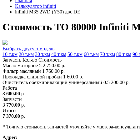
Главная
Калькулятор infiniti
infiniti M35 2WD (Y50) двс DE
Стоимость ТО 80000 Infiniti 
Выбрать другую модель
10 т.км
20 т.км
30 т.км
40 т.км
50 т.км
60 т.км
70 т.км
80 т.км
90 
Запчасть
Кол-во
Стоимость
Масло моторное
5
2 750.00 р.
Фильтр масляный
1
760.00 р.
Прокладка сливной пробки
1
60.00 р.
Очиститель обезжиривающий универсальный
0.5
200.00 р.
Работа
3 600.00
р.
Запчасти
3 770.00
р.
Итого
7 370.00
р.
* Точную стоимость запчастей уточняйте у мастера-консультан
Адрес: