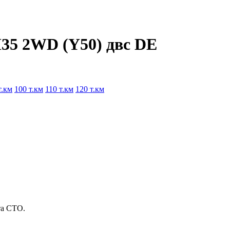
M35 2WD (Y50) двс DE
т.км
100 т.км
110 т.км
120 т.км
та СТО.