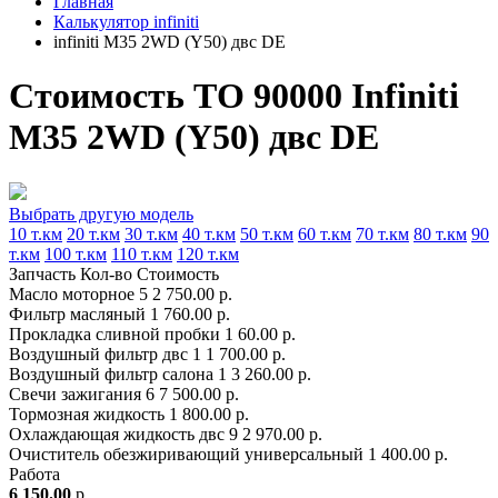
Главная
Калькулятор infiniti
infiniti M35 2WD (Y50) двс DE
Стоимость ТО 90000 Infiniti
M35 2WD (Y50) двс DE
Выбрать другую модель
10 т.км
20 т.км
30 т.км
40 т.км
50 т.км
60 т.км
70 т.км
80 т.км
90
т.км
100 т.км
110 т.км
120 т.км
Запчасть
Кол-во
Стоимость
Масло моторное
5
2 750.00 р.
Фильтр масляный
1
760.00 р.
Прокладка сливной пробки
1
60.00 р.
Воздушный фильтр двс
1
1 700.00 р.
Воздушный фильтр салона
1
3 260.00 р.
Свечи зажигания
6
7 500.00 р.
Тормозная жидкость
1
800.00 р.
Охлаждающая жидкость двс
9
2 970.00 р.
Очиститель обезжиривающий универсальный
1
400.00 р.
Работа
6 150.00
р.