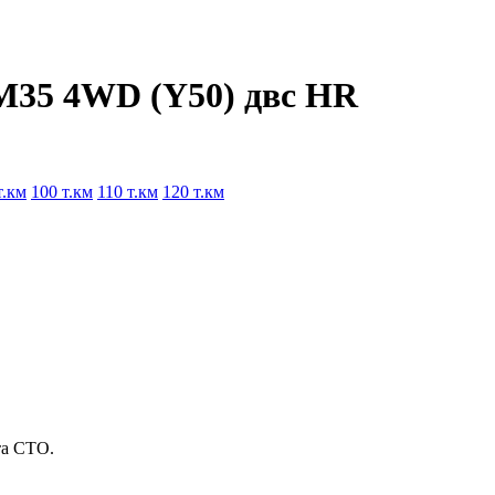
 M35 4WD (Y50) двс HR
т.км
100 т.км
110 т.км
120 т.км
та СТО.