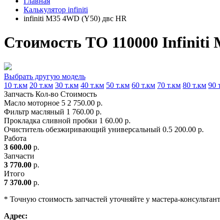
Главная
Калькулятор infiniti
infiniti M35 4WD (Y50) двс HR
Стоимость ТО 110000 Infiniti
Выбрать другую модель
10 т.км
20 т.км
30 т.км
40 т.км
50 т.км
60 т.км
70 т.км
80 т.км
90 
Запчасть
Кол-во
Стоимость
Масло моторное
5
2 750.00 р.
Фильтр масляный
1
760.00 р.
Прокладка сливной пробки
1
60.00 р.
Очиститель обезжиривающий универсальный
0.5
200.00 р.
Работа
3 600.00
р.
Запчасти
3 770.00
р.
Итого
7 370.00
р.
* Точную стоимость запчастей уточняйте у мастера-консультан
Адрес: