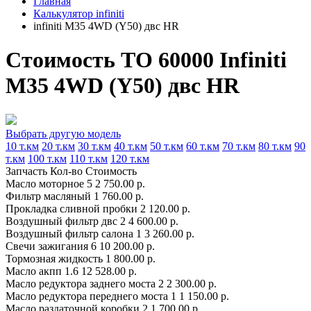
Главная
Калькулятор infiniti
infiniti M35 4WD (Y50) двс HR
Стоимость ТО 60000 Infiniti
M35 4WD (Y50) двс HR
Выбрать другую модель
10 т.км
20 т.км
30 т.км
40 т.км
50 т.км
60 т.км
70 т.км
80 т.км
90
т.км
100 т.км
110 т.км
120 т.км
Запчасть
Кол-во
Стоимость
Масло моторное
5
2 750.00 р.
Фильтр масляный
1
760.00 р.
Прокладка сливной пробки
2
120.00 р.
Воздушный фильтр двс
2
4 600.00 р.
Воздушный фильтр салона
1
3 260.00 р.
Свечи зажигания
6
10 200.00 р.
Тормозная жидкость
1
800.00 р.
Масло акпп
1.6
12 528.00 р.
Масло редуктора заднего моста
2
2 300.00 р.
Масло редуктора переднего моста
1
1 150.00 р.
Масло раздаточной коробки
2
1 700.00 р.