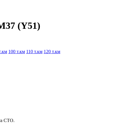
M37 (Y51)
т.км
100 т.км
110 т.км
120 т.км
та СТО.