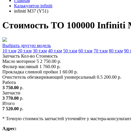
Главная
Калькулятор infiniti
infiniti M37 (Y51)
Стоимость ТО 100000 Infiniti 
Выбрать другую модель
10 т.км
20 т.км
30 т.км
40 т.км
50 т.км
60 т.км
70 т.км
80 т.км
90 
Запчасть
Кол-во
Стоимость
Масло моторное
5
2 750.00 р.
Фильтр масляный
1
760.00 р.
Прокладка сливной пробки
1
60.00 р.
Очиститель обезжиривающий универсальный
0.5
200.00 р.
Работа
3 750.00
р.
Запчасти
3 770.00
р.
Итого
7 520.00
р.
* Точную стоимость запчастей уточняйте у мастера-консультан
Адрес: