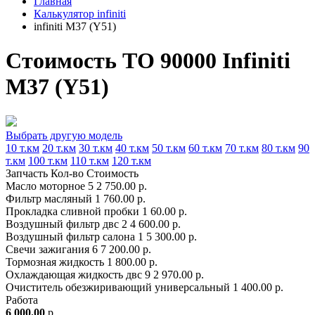
Главная
Калькулятор infiniti
infiniti M37 (Y51)
Стоимость ТО 90000 Infiniti
M37 (Y51)
Выбрать другую модель
10 т.км
20 т.км
30 т.км
40 т.км
50 т.км
60 т.км
70 т.км
80 т.км
90
т.км
100 т.км
110 т.км
120 т.км
Запчасть
Кол-во
Стоимость
Масло моторное
5
2 750.00 р.
Фильтр масляный
1
760.00 р.
Прокладка сливной пробки
1
60.00 р.
Воздушный фильтр двс
2
4 600.00 р.
Воздушный фильтр салона
1
5 300.00 р.
Свечи зажигания
6
7 200.00 р.
Тормозная жидкость
1
800.00 р.
Охлаждающая жидкость двс
9
2 970.00 р.
Очиститель обезжиривающий универсальный
1
400.00 р.
Работа
6 000.00
р.