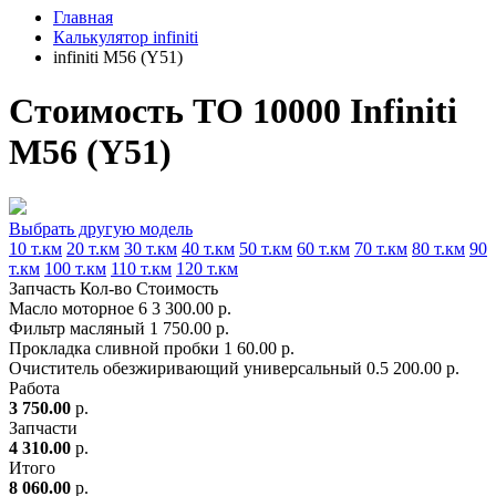
Главная
Калькулятор infiniti
infiniti M56 (Y51)
Стоимость ТО 10000 Infiniti
M56 (Y51)
Выбрать другую модель
10 т.км
20 т.км
30 т.км
40 т.км
50 т.км
60 т.км
70 т.км
80 т.км
90
т.км
100 т.км
110 т.км
120 т.км
Запчасть
Кол-во
Стоимость
Масло моторное
6
3 300.00 р.
Фильтр масляный
1
750.00 р.
Прокладка сливной пробки
1
60.00 р.
Очиститель обезжиривающий универсальный
0.5
200.00 р.
Работа
3 750.00
р.
Запчасти
4 310.00
р.
Итого
8 060.00
р.