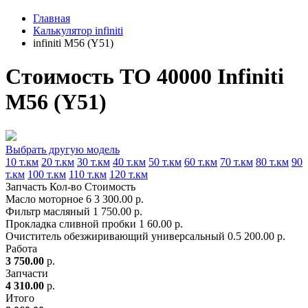
Главная
Калькулятор infiniti
infiniti M56 (Y51)
Стоимость ТО 40000 Infiniti
M56 (Y51)
Выбрать другую модель
10 т.км
20 т.км
30 т.км
40 т.км
50 т.км
60 т.км
70 т.км
80 т.км
90
т.км
100 т.км
110 т.км
120 т.км
Запчасть
Кол-во
Стоимость
Масло моторное
6
3 300.00 р.
Фильтр масляный
1
750.00 р.
Прокладка сливной пробки
1
60.00 р.
Очиститель обезжиривающий универсальный
0.5
200.00 р.
Работа
3 750.00
р.
Запчасти
4 310.00
р.
Итого