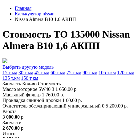
Главная
Калькулятор nissan
Nissan Almera B10 1,6 АКПП
Стоимость ТО 135000 Nissan
Almera B10 1,6 АКПП
Выбрать другую модель
15 т.км
30 т.км
45 т.км
60 т.км
75 т.км
90 т.км
105 т.км
120 т.км
135 т.км
150 т.км
Запчасть
Кол-во
Стоимость
Масло моторное 5W40
3
1 650.00 р.
Масляный фильтр
1
760.00 р.
Прокладка сливной пробки
1
60.00 р.
Очиститель обезжиривающий универсальный
0.5
200.00 р.
Работа
3 000.00
р.
Запчасти
2 670.00
р.
Итого