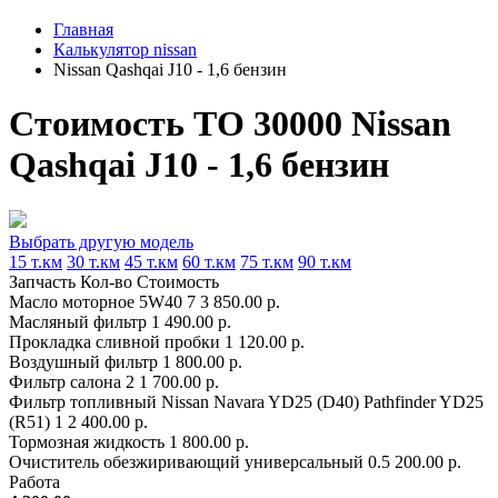
Главная
Калькулятор nissan
Nissan Qashqai J10 - 1,6 бензин
Стоимость ТО 30000 Nissan
Qashqai J10 - 1,6 бензин
Выбрать другую модель
15 т.км
30 т.км
45 т.км
60 т.км
75 т.км
90 т.км
Запчасть
Кол-во
Стоимость
Масло моторное 5W40
7
3 850.00 р.
Масляный фильтр
1
490.00 р.
Прокладка сливной пробки
1
120.00 р.
Воздушный фильтр
1
800.00 р.
Фильтр салона
2
1 700.00 р.
Фильтр топливный Nissan Navara YD25 (D40) Pathfinder YD25
(R51)
1
2 400.00 р.
Тормозная жидкость
1
800.00 р.
Очиститель обезжиривающий универсальный
0.5
200.00 р.
Работа