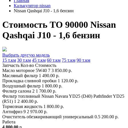
Главная
Калькулятор nissan
Nissan Qashqai J10 - 1,6 бензин
Стоимость ТО 90000 Nissan
Qashqai J10 - 1,6 бензин
Выбрать другую модель
15 т.км
30 т.км
45 т.км
60 т.км
75 т.км
90 т.км
Запчасть
Кол-во
Стоимость
Масло моторное 5W40
7
3 850.00 р.
Масляный фильтр
1
490.00 р.
Прокладка сливной пробки
1
120.00 р.
Воздушный фильтр
1
800.00 р.
Фильтр салона
2
1 700.00 р.
Фильтр топливный Nissan Navara YD25 (D40) Pathfinder YD25
(R51)
1
2 400.00 р.
Тормозная жидкость
1
800.00 р.
Антифриз
9
2 970.00 р.
Очиститель обезжиривающий универсальный
0.5
200.00 р.
Работа
4 800.00
р.