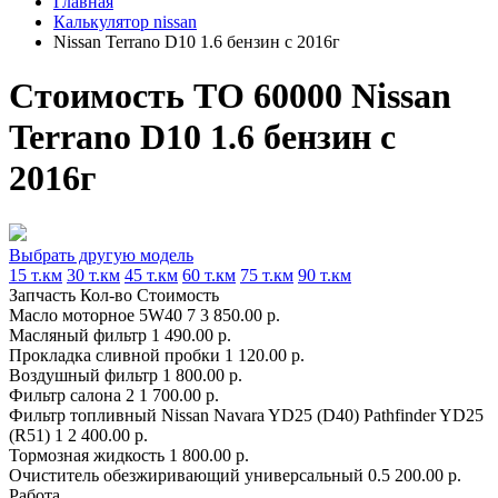
Главная
Калькулятор nissan
Nissan Terrano D10 1.6 бензин с 2016г
Стоимость ТО 60000 Nissan
Terrano D10 1.6 бензин с
2016г
Выбрать другую модель
15 т.км
30 т.км
45 т.км
60 т.км
75 т.км
90 т.км
Запчасть
Кол-во
Стоимость
Масло моторное 5W40
7
3 850.00 р.
Масляный фильтр
1
490.00 р.
Прокладка сливной пробки
1
120.00 р.
Воздушный фильтр
1
800.00 р.
Фильтр салона
2
1 700.00 р.
Фильтр топливный Nissan Navara YD25 (D40) Pathfinder YD25
(R51)
1
2 400.00 р.
Тормозная жидкость
1
800.00 р.
Очиститель обезжиривающий универсальный
0.5
200.00 р.
Работа