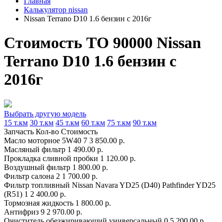
Главная
Калькулятор nissan
Nissan Terrano D10 1.6 бензин с 2016г
Стоимость ТО 90000 Nissan
Terrano D10 1.6 бензин с
2016г
Выбрать другую модель
15 т.км
30 т.км
45 т.км
60 т.км
75 т.км
90 т.км
Запчасть
Кол-во
Стоимость
Масло моторное 5W40
7
3 850.00 р.
Масляный фильтр
1
490.00 р.
Прокладка сливной пробки
1
120.00 р.
Воздушный фильтр
1
800.00 р.
Фильтр салона
2
1 700.00 р.
Фильтр топливный Nissan Navara YD25 (D40) Pathfinder YD25
(R51)
1
2 400.00 р.
Тормозная жидкость
1
800.00 р.
Антифриз
9
2 970.00 р.
Очиститель обезжиривающий универсальный
0.5
200.00 р.