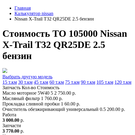
Главная
Калькулятор nissan
Nissan X-Trail T32 QR25DE 2.5 бензин
Стоимость ТО 105000 Nissan
X-Trail T32 QR25DE 2.5
бензин
Выбрать другую модель
15 т.км
30 т.км
45 т.км
60 т.км
75 т.км
90 т.км
105 т.км
120 т.км
Запчасть
Кол-во
Стоимость
Масло моторное 5W40
5
2 750.00 р.
Масляный фильтр
1
760.00 р.
Прокладка сливной пробки
1
60.00 р.
Очиститель обезжиривающий универсальный
0.5
200.00 р.
Работа
3 000.00
р.
Запчасти
3 770.00
р.