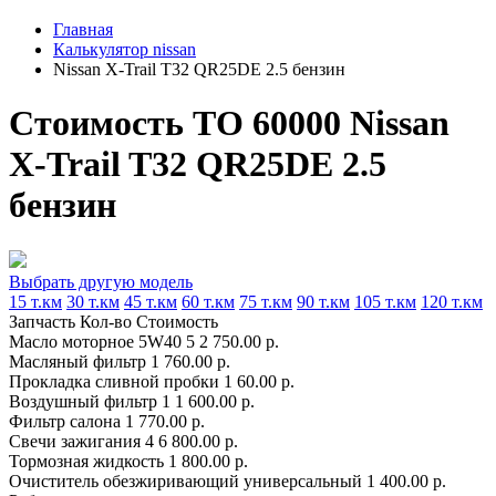
Главная
Калькулятор nissan
Nissan X-Trail T32 QR25DE 2.5 бензин
Стоимость ТО 60000 Nissan
X-Trail T32 QR25DE 2.5
бензин
Выбрать другую модель
15 т.км
30 т.км
45 т.км
60 т.км
75 т.км
90 т.км
105 т.км
120 т.км
Запчасть
Кол-во
Стоимость
Масло моторное 5W40
5
2 750.00 р.
Масляный фильтр
1
760.00 р.
Прокладка сливной пробки
1
60.00 р.
Воздушный фильтр
1
1 600.00 р.
Фильтр салона
1
770.00 р.
Свечи зажигания
4
6 800.00 р.
Тормозная жидкость
1
800.00 р.
Очиститель обезжиривающий универсальный
1
400.00 р.