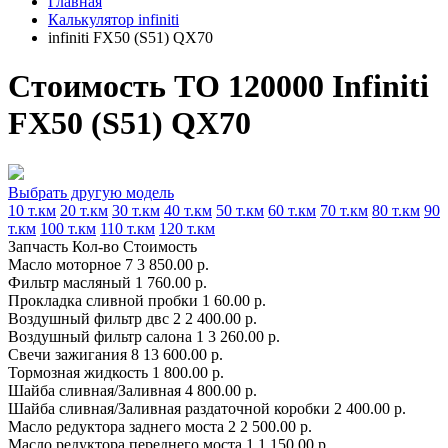
Главная
Калькулятор infiniti
infiniti FX50 (S51) QX70
Стоимость ТО 120000 Infiniti
FX50 (S51) QX70
Выбрать другую модель
10 т.км
20 т.км
30 т.км
40 т.км
50 т.км
60 т.км
70 т.км
80 т.км
90
т.км
100 т.км
110 т.км
120 т.км
Запчасть
Кол-во
Стоимость
Масло моторное
7
3 850.00 р.
Фильтр масляный
1
760.00 р.
Прокладка сливной пробки
1
60.00 р.
Воздушный фильтр двс
2
2 400.00 р.
Воздушный фильтр салона
1
3 260.00 р.
Свечи зажигания
8
13 600.00 р.
Тормозная жидкость
1
800.00 р.
Шайба сливная/Заливная
4
800.00 р.
Шайба сливная/Заливная раздаточной коробки
2
400.00 р.
Масло редуктора заднего моста
2
2 500.00 р.
Масло редуктора переднего моста
1
1 150.00 р.