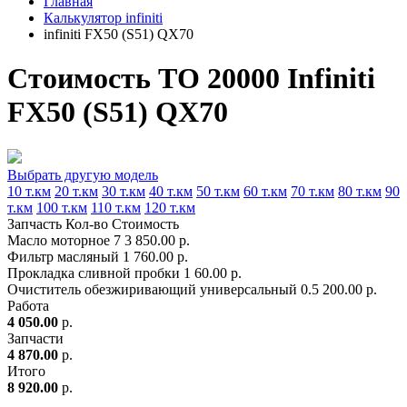
Главная
Калькулятор infiniti
infiniti FX50 (S51) QX70
Стоимость ТО 20000 Infiniti
FX50 (S51) QX70
Выбрать другую модель
10 т.км
20 т.км
30 т.км
40 т.км
50 т.км
60 т.км
70 т.км
80 т.км
90
т.км
100 т.км
110 т.км
120 т.км
Запчасть
Кол-во
Стоимость
Масло моторное
7
3 850.00 р.
Фильтр масляный
1
760.00 р.
Прокладка сливной пробки
1
60.00 р.
Очиститель обезжиривающий универсальный
0.5
200.00 р.
Работа
4 050.00
р.
Запчасти
4 870.00
р.
Итого
8 920.00
р.