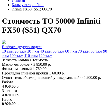
Главная
Калькулятор infiniti
infiniti FX50 (S51) QX70
Стоимость ТО 50000 Infiniti
FX50 (S51) QX70
Выбрать другую модель
10 т.км
20 т.км
30 т.км
40 т.км
50 т.км
60 т.км
70 т.км
80 т.км
90
т.км
100 т.км
110 т.км
120 т.км
Запчасть
Кол-во
Стоимость
Масло моторное
7
3 850.00 р.
Фильтр масляный
1
760.00 р.
Прокладка сливной пробки
1
60.00 р.
Очиститель обезжиривающий универсальный
0.5
200.00 р.
Работа
4 050.00
р.
Запчасти
4 870.00
р.
Итого
8 920.00
р.