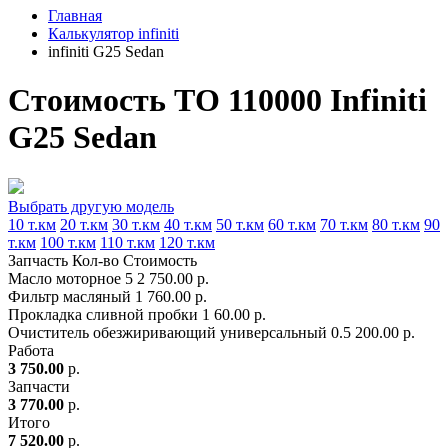
Главная
Калькулятор infiniti
infiniti G25 Sedan
Стоимость ТО 110000 Infiniti
G25 Sedan
Выбрать другую модель
10 т.км
20 т.км
30 т.км
40 т.км
50 т.км
60 т.км
70 т.км
80 т.км
90
т.км
100 т.км
110 т.км
120 т.км
Запчасть
Кол-во
Стоимость
Масло моторное
5
2 750.00 р.
Фильтр масляный
1
760.00 р.
Прокладка сливной пробки
1
60.00 р.
Очиститель обезжиривающий универсальный
0.5
200.00 р.
Работа
3 750.00
р.
Запчасти
3 770.00
р.
Итого
7 520.00
р.